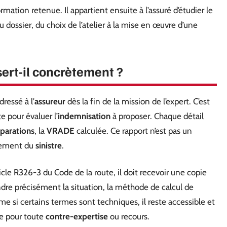
mation retenue. Il appartient ensuite à l’assuré d’étudier le
u dossier, du choix de l’atelier à la mise en œuvre d’une
 sert-il concrètement ?
dressé à l’
assureur
dès la fin de la mission de l’expert. C’est
te pour évaluer l’
indemnisation
à proposer. Chaque détail
éparations
, la
VRADE
calculée. Ce rapport n’est pas un
glement du
sinistre
.
ticle R326-3 du Code de la route, il doit recevoir une copie
re précisément la situation, la méthode de calcul de
me si certains termes sont techniques, il reste accessible et
se pour toute
contre-expertise
ou recours.