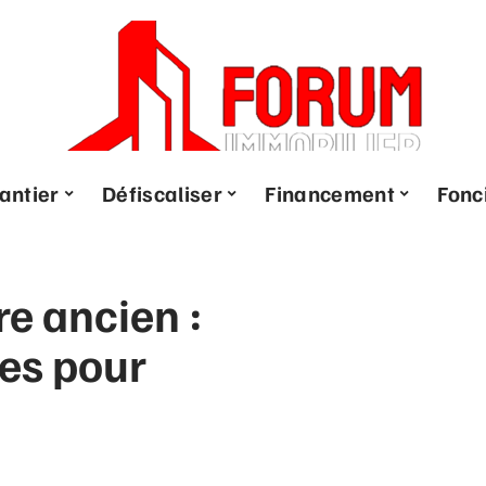
antier
Défiscaliser
Financement
Fonc
re ancien :
ces pour